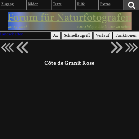
Zugang
Bilder
Texte
Hilfe
Extras
Forum für Naturfotografen
2003-2026
1000 Wege, die Natur zu sehen
Landschaften
Az
Schnellzugriff
Verlauf
Funktionen
Côte de Granit Rose