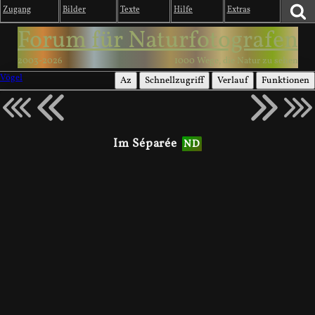
Zugang
Bilder
Texte
Hilfe
Extras
Forum für Naturfotografen
2003-2026
1000 Wege, die Natur zu sehen
Vögel
Az
Schnellzugriff
Verlauf
Funktionen
Im Séparée