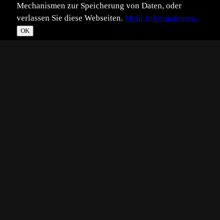
Mechanismen zur Speicherung von Daten, oder
verlassen Sie diese Webseiten.
Mehr Informationen.
OK
*
**
***
****
Vollbild
Bild teilen
Eingestellt:
2014-08-02
Aufgenommen:
2014-06-08
DW
©
Dieter Wörrlein
Bilder auf denen man kopulierende Basstölpel sieht habe
ich bereits einige auf meiner Festplatte - die meisten
Situationen habe ich im Getümmel der Kolonie allerdings
erst zu Hause erkannt. So frei sitzend sah ich sie noch nie.
Technik: