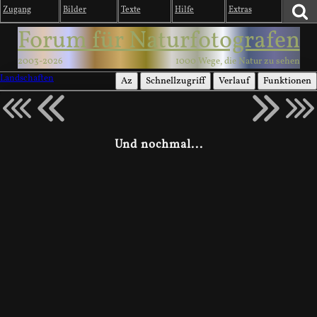
Zugang
Bilder
Texte
Hilfe
Extras
Forum für Naturfotografen
2003-2026
1000 Wege, die Natur zu sehen
Landschaften
Az
Schnellzugriff
Verlauf
Funktionen
Und nochmal...