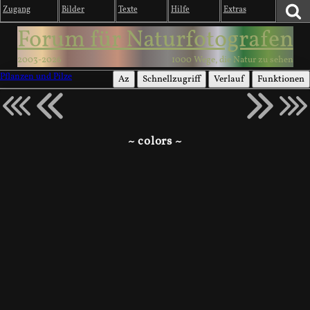
Zugang
Bilder
Texte
Hilfe
Extras
Forum für Naturfotografen
2003-2026
1000 Wege, die Natur zu sehen
Pflanzen und Pilze
Az
Schnellzugriff
Verlauf
Funktionen
~ colors ~