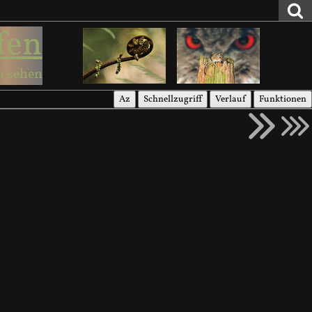
fen
u sehen
Az
Schnellzugriff
Verlauf
Funktionen