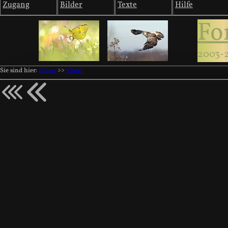
Zugang
Bilder
Texte
Hilfe
Fo
2003-
Sie sind hier:
Bilder
>>
Vögel