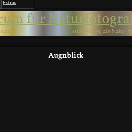
Extras
rum für Naturfotogra
2026
1000 Wege, die Natur z
Augnblick