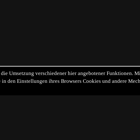
die Umsetzung verschiedener hier angebotener Funktionen. Mit 
itte in den Einstellungen ihres Browsers Cookies und andere Me
*
**
***
****
Vollbild
Bild teilen