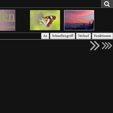
fen
u sehen
Az
Schnellzugriff
Verlauf
Funktionen