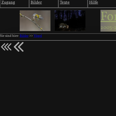
Zugang
Bilder
Texte
Hilfe
Fo
2003-
Sie sind hier:
Bilder
>>
Vögel