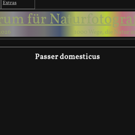
Extras
rum für Naturfotogra
2026
1000 Wege, die Natur z
Passer domesticus