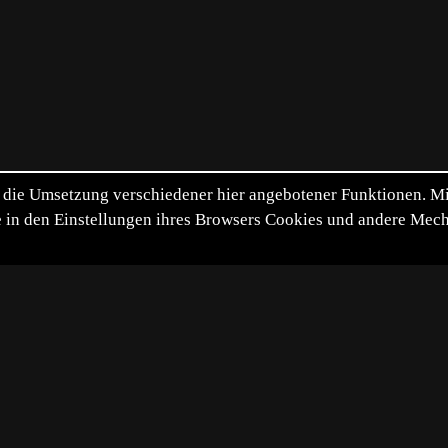
die Umsetzung verschiedener hier angebotener Funktionen. Mit 
itte in den Einstellungen ihres Browsers Cookies und andere Me
*
**
***
****
Vollbild
Bild teilen