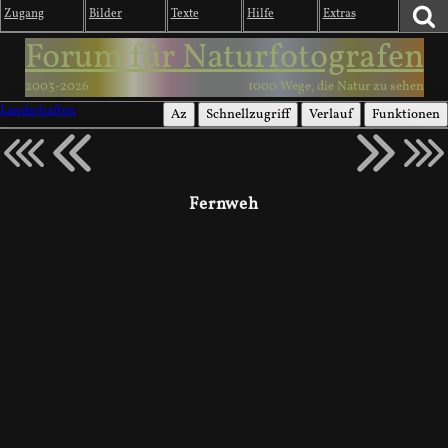
Zugang
Bilder
Texte
Hilfe
Extras
Forum für Naturfotografen
2003-2026
1000 Wege, die Natur zu sehen
Landschaften
Az
Schnellzugriff
Verlauf
Funktionen
Fernweh