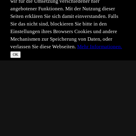
wir für die Umsetzung verschiedener hier
angebotener Funktionen. Mit der Nutzung dieser
Seiten erklären Sie sich damit einverstanden. Falls
Sie das nicht sind, blockieren Sie bitte in den
Einstellungen ihres Browsers Cookies und andere
Mechanismen zur Speicherung von Daten, oder
verlassen Sie diese Webseiten.
Mehr Informationen.
OK
*
**
***
****
Vollbild
Bild teilen
Eingestellt:
2012-12-06
Aufgenommen:
2012-07-19
SR
©
Stefan Rosengarten
Bei diesem Foto bekomme ich immer Fernweh auf eine