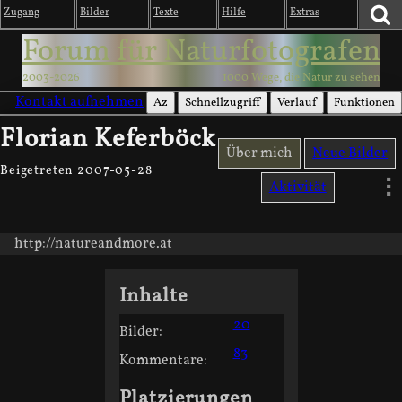
Zugang
Bilder
Texte
Hilfe
Extras
Forum für Naturfotografen
2003-2026
1000 Wege, die Natur zu sehen
Kontakt aufnehmen
Az
Schnellzugriff
Verlauf
Funktionen
Florian Keferböck
Über mich
Neue Bilder
Beigetreten 2007-05-28
Aktivität
http://natureandmore.at
Inhalte
20
Bilder:
83
Kommentare:
Platzierungen