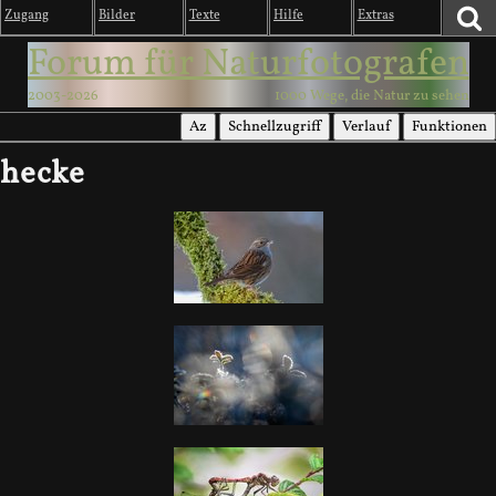
Zugang
Bilder
Texte
Hilfe
Extras
Forum für Naturfotografen
2003-2026
1000 Wege, die Natur zu sehen
Az
Schnellzugriff
Verlauf
Funktionen
hecke