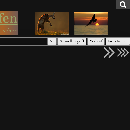
fen
u sehen
Az
Schnellzugriff
Verlauf
Funktionen