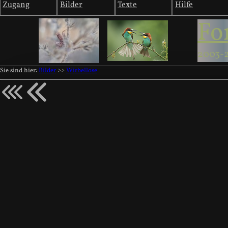
Zugang
Bilder
Texte
Hilfe
Fo
2003-
Sie sind hier:
Bilder
>>
Wirbellose