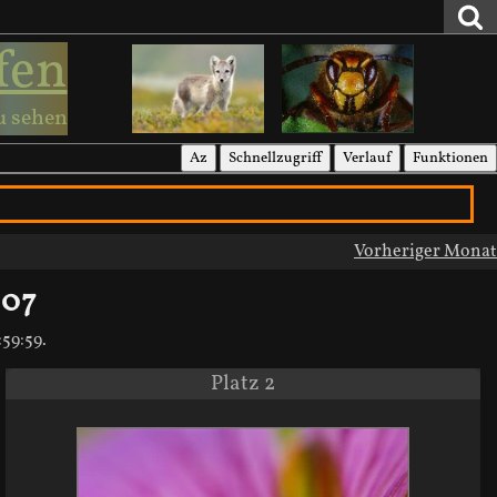
fen
u sehen
Az
Schnellzugriff
Verlauf
Funktionen
Vorheriger Monat
007
59:59.
Platz 2