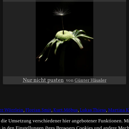
Nur nicht pusten
von
Günter Häusler
er Wörrlein
,
Florian Smit
,
Kurt Möbus
,
Lukas Thiess
,
Martina 
die Umsetzung verschiedener hier angebotener Funktionen. Mit 
itte in den Einstellungen ihres Browsers Cookies und andere Me