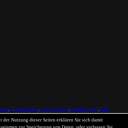
Kuhn
,
Michael Joost
,
Oliver Richter
,
pascale teufel
,
Ralf
der Nutzung dieser Seiten erklären Sie sich damit
chanismen zur Speicherung von Daten, oder verlassen Sie