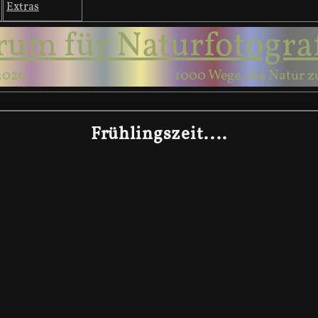
Extras
rum für Naturfotogra
2026
1000 Wege, die Natur z
Frühlingszeit....