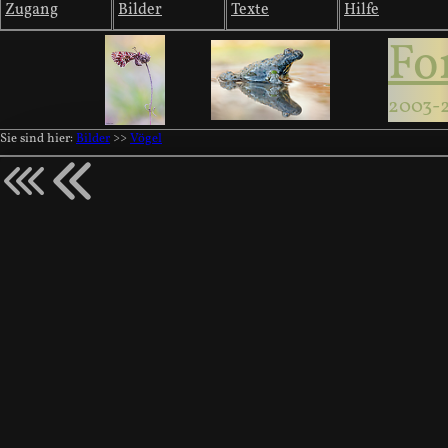
Zugang
Bilder
Texte
Hilfe
Fo
2003-
Sie sind hier:
Bilder
>>
Vögel