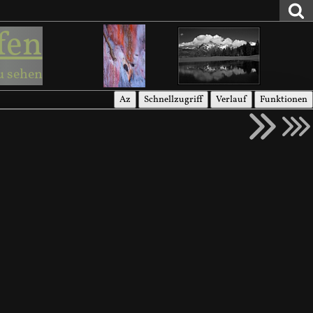
fen
u sehen
Az
Schnellzugriff
Verlauf
Funktionen