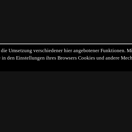
die Umsetzung verschiedener hier angebotener Funktionen. Mit 
itte in den Einstellungen ihres Browsers Cookies und andere Me
*
**
***
****
Vollbild
Bild teilen
10-04-16