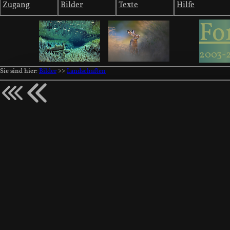
Zugang
Bilder
Texte
Hilfe
Fo
2003-
Sie sind hier:
Bilder
>>
Landschaften