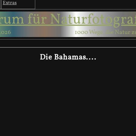
Extras
rum für Naturfotogra
2026
1000 Wege, die Natur z
Die Bahamas....