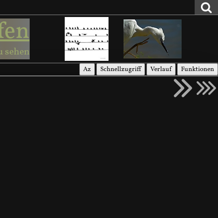
fen
u sehen
Az
Schnellzugriff
Verlauf
Funktionen