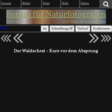
Zugang
Bilder
Texte
Hilfe
Extras
Forum für Naturfotografen
2003-2026
1000 Wege, die Natur zu sehen
Vögel
Az
Schnellzugriff
Verlauf
Funktionen
Der Waldschrat - Kurz vor dem Absprung