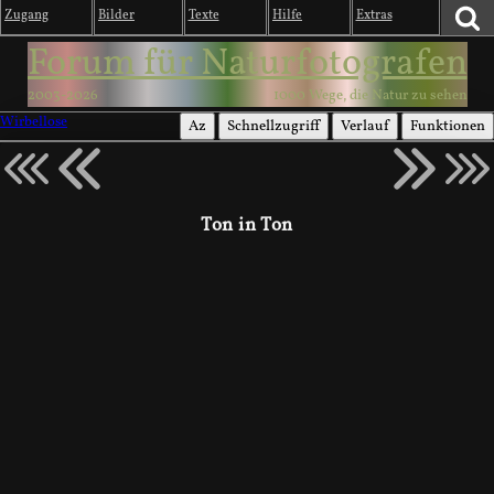
Zugang
Bilder
Texte
Hilfe
Extras
Forum für Naturfotografen
2003-2026
1000 Wege, die Natur zu sehen
Wirbellose
Az
Schnellzugriff
Verlauf
Funktionen
Ton in Ton