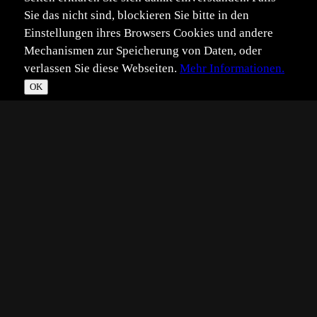
Sie das nicht sind, blockieren Sie bitte in den
Einstellungen ihres Browsers Cookies und andere
Mechanismen zur Speicherung von Daten, oder
verlassen Sie diese Webseiten.
Mehr Informationen.
OK
*
**
***
****
Vollbild
Bild teilen
Eingestellt:
2012-01-12
Aufgenommen:
2011-07-10
KH
©
Kathrin Hack
Den Kohlweissling auf weisser Blüte fand ich fotogen.
Habe beim Makro teilweise Probleme mit der
Schärfentiefe. Eine kleinere Blende hätte hier einen zu