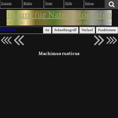
Zugang
Bilder
Texte
Hilfe
Extras
Forum für Naturfotografen
2003-2026
1000 Wege, die Natur zu sehen
Wirbellose
Az
Schnellzugriff
Verlauf
Funktionen
Machimus rusticus