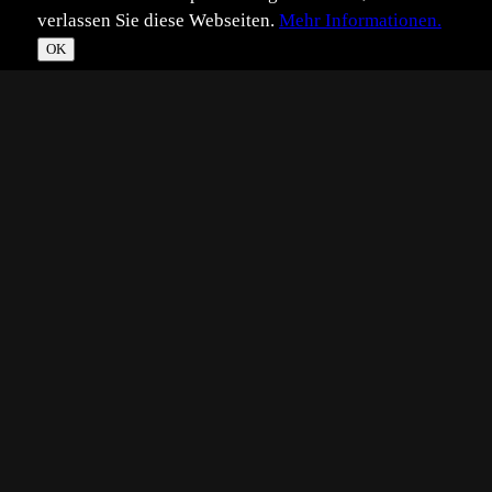
verlassen Sie diese Webseiten.
Mehr Informationen.
OK
*
**
***
****
Vollbild
Bild teilen
Eingestellt:
2011-06-26
LT
©
Lukas Thiess
Ein Männchen der Schlichten Raubfliege. Danke an
Markus für die Bestimmung!
Die Art fliegt derzeit recht häufig auf Heiden, Mager- und
Halbtrockenrasen - dieses Exemplar habe ich Anfang Juni
im zentralen Kaiserstuhl aufnehmen können.
Viele Grüße, Lukas