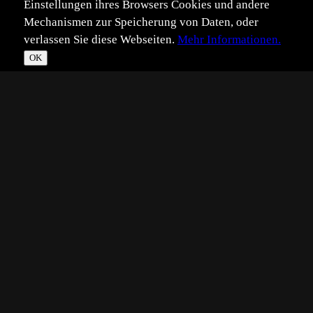
Einstellungen ihres Browsers Cookies und andere
Mechanismen zur Speicherung von Daten, oder
verlassen Sie diese Webseiten.
Mehr Informationen.
OK
*
**
***
****
Vollbild
Bild teilen
Eingestellt:
2011-01-11
GD
©
Günther Dengler
Servus,
bei einer Schneeschuhwanderung mit Feriengästen auf
den Großen Falkenstein im schönen Bayerischen Wald
erlebten wir alle Facetten des Winters.
Hochnebel, Nebel und starker eisiger Wind, später