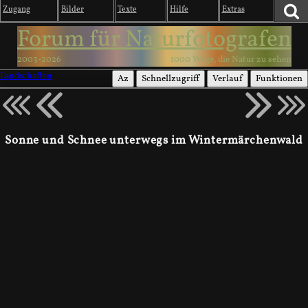
Zugang
Bilder
Texte
Hilfe
Extras
Forum für Naturfotografen
2003-2026
1000 Wege, die Natur zu sehen
Landschaften
Az
Schnellzugriff
Verlauf
Funktionen
Sonne und Schnee unterwegs im Wintermärchenwald