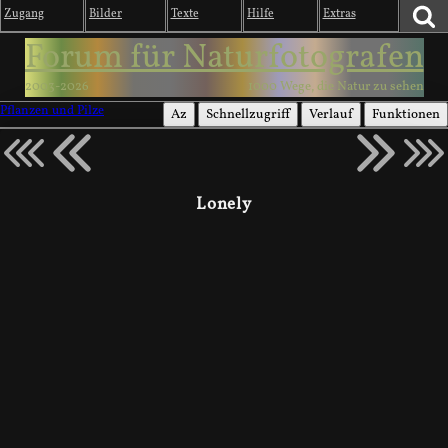
Zugang
Bilder
Texte
Hilfe
Extras
Forum für Naturfotografen
2003-2026
1000 Wege, die Natur zu sehen
Pflanzen und Pilze
Az
Schnellzugriff
Verlauf
Funktionen
Lonely