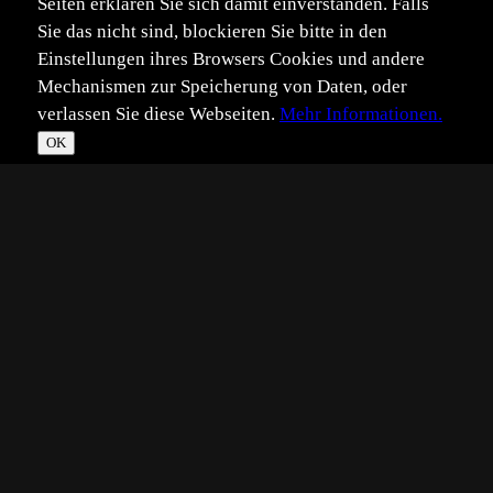
Seiten erklären Sie sich damit einverstanden. Falls
Sie das nicht sind, blockieren Sie bitte in den
Einstellungen ihres Browsers Cookies und andere
Mechanismen zur Speicherung von Daten, oder
verlassen Sie diese Webseiten.
Mehr Informationen.
OK
*
**
***
****
Vollbild
Bild teilen
Eingestellt:
2006-07-03
GT
©
Georg Trott
Morgens gegen 06:00 Uhr auf Hooge. Gegenlicht bei
aufgehender Sonne.