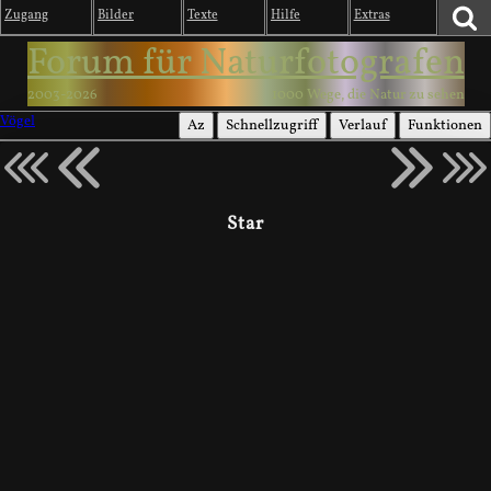
Zugang
Bilder
Texte
Hilfe
Extras
Forum für Naturfotografen
2003-2026
1000 Wege, die Natur zu sehen
Vögel
Az
Schnellzugriff
Verlauf
Funktionen
Star