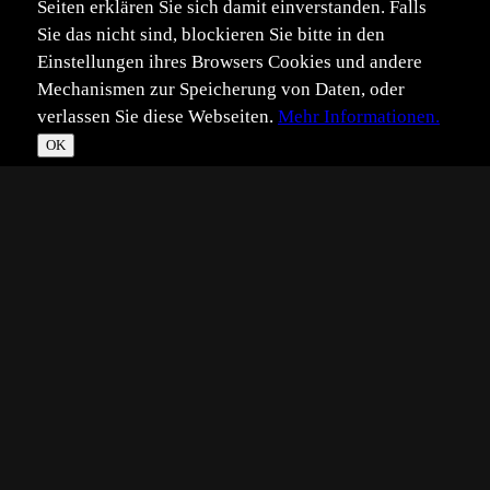
Seiten erklären Sie sich damit einverstanden. Falls
Sie das nicht sind, blockieren Sie bitte in den
Einstellungen ihres Browsers Cookies und andere
Mechanismen zur Speicherung von Daten, oder
verlassen Sie diese Webseiten.
Mehr Informationen.
OK
*
**
***
****
Vollbild
Bild teilen
Eingestellt:
2006-05-07
BS
©
Bernd Steenfatt
In diesem Jahr haben wir nun 4 statt 2 Stare im Garten in
Schweden.
Schon sehr früh standen wir am Morgen im Garten mit