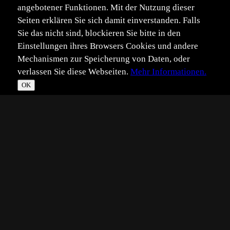
angebotener Funktionen. Mit der Nutzung dieser
Seiten erklären Sie sich damit einverstanden. Falls
Sie das nicht sind, blockieren Sie bitte in den
Einstellungen ihres Browsers Cookies und andere
Mechanismen zur Speicherung von Daten, oder
verlassen Sie diese Webseiten.
Mehr Informationen.
OK
*
**
***
****
Vollbild
Bild teilen
Eingestellt:
2009-10-11
B2
©
Benutzer 22436
dieses Foto habe ich am Strand von St Valery-en-Caux
gemacht