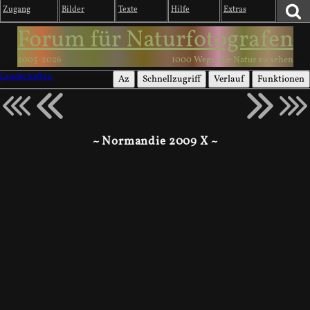
Zugang
Bilder
Texte
Hilfe
Extras
Forum für Naturfotografen
2003-2026
1000 Wege, die Natur zu sehen
Landschaften
Az
Schnellzugriff
Verlauf
Funktionen
~ Normandie 2009 X ~