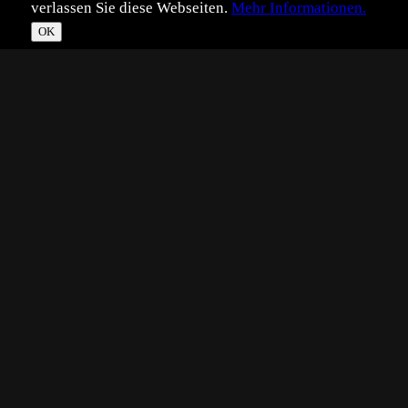
verlassen Sie diese Webseiten.
Mehr Informationen.
OK
*
**
***
****
Vollbild
Bild teilen
Eingestellt:
2009-08-18
EM
©
Eike Mross
Da ihr noch mehr Bilder der Serie sehen wolltet, hier eins
wo die Fähe am Kalb ist und die Mutter (die Schwarze
Kuh) mistrauisch guckt. Das Kalb war in der Nacht
geboren also nur wenige Stunden alt.
Technik:
D200, Sigma 400mm
Natur:
Naturdokument
?