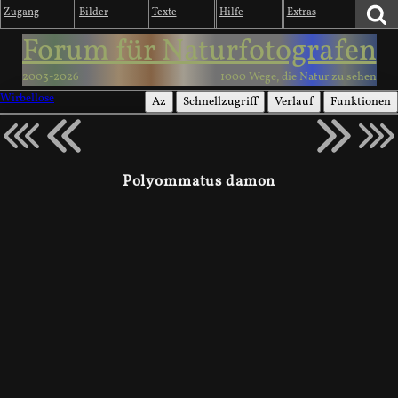
Zugang
Bilder
Texte
Hilfe
Extras
Forum für Naturfotografen
2003-2026
1000 Wege, die Natur zu sehen
Wirbellose
Az
Schnellzugriff
Verlauf
Funktionen
Polyommatus damon