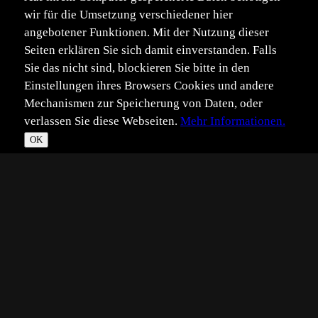
wir für die Umsetzung verschiedener hier
angebotener Funktionen. Mit der Nutzung dieser
Seiten erklären Sie sich damit einverstanden. Falls
Sie das nicht sind, blockieren Sie bitte in den
Einstellungen ihres Browsers Cookies und andere
Mechanismen zur Speicherung von Daten, oder
verlassen Sie diese Webseiten.
Mehr Informationen.
OK
*
**
***
****
Vollbild
Bild teilen
Eingestellt:
2009-07-22
KR
©
Karin Rollett-Vlcek
Diesmal mit besserem Licht als beim ersten in diesem