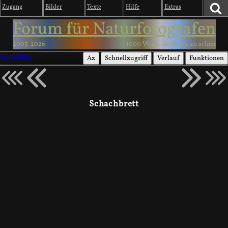
Zugang
Bilder
Texte
Hilfe
Extras
Forum für Naturfotografen
2003-2026
1000 Wege, die Natur zu sehen
Wirbellose
Az
Schnellzugriff
Verlauf
Funktionen
Schachbrett