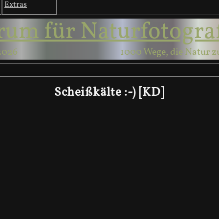
Extras
rum für Naturfotogra
2026
1000 Wege, die Natur z
Scheißkälte :-) [KD]