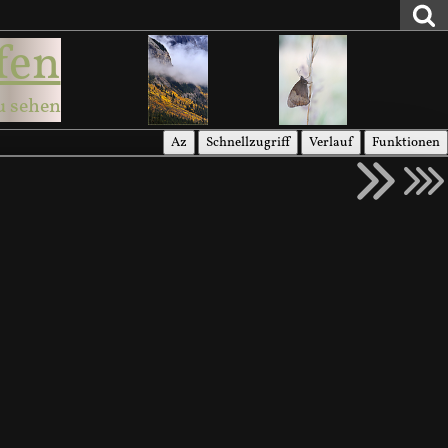
fen
u sehen
Az
Schnellzugriff
Verlauf
Funktionen