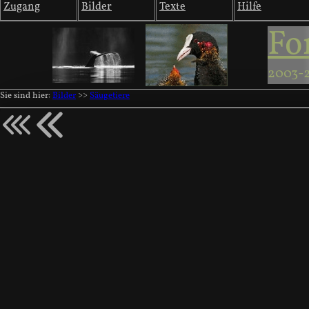
Zugang
Bilder
Texte
Hilfe
Fo
2003-
Sie sind hier:
Bilder
>>
Säugetiere