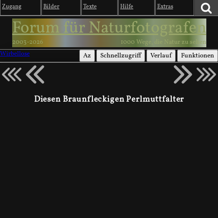
Zugang
Bilder
Texte
Hilfe
Extras
Forum für Naturfotografen
2003-2026
1000 Wege, die Natur zu sehen
Wirbellose
Az
Schnellzugriff
Verlauf
Funktionen
Diesen Braunfleckigen Perlmuttfalter