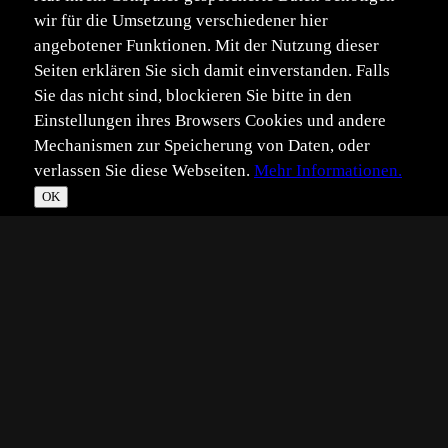
wir für die Umsetzung verschiedener hier
angebotener Funktionen. Mit der Nutzung dieser
Seiten erklären Sie sich damit einverstanden. Falls
Sie das nicht sind, blockieren Sie bitte in den
Einstellungen ihres Browsers Cookies und andere
Mechanismen zur Speicherung von Daten, oder
verlassen Sie diese Webseiten.
Mehr Informationen.
OK
*
**
***
****
Vollbild
Bild teilen
Eingestellt:
2026-06-02
RT
©
Ralph Trautwein
Hallo, leider konnte ich dieses Jahr noch keinen