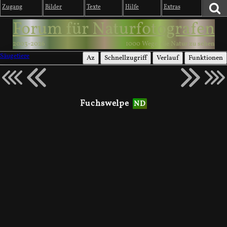
Zugang
Bilder
Texte
Hilfe
Extras
Forum für Naturfotografen
2003-2026
1000 Wege, die Natur zu sehen
Säugetiere
Az
Schnellzugriff
Verlauf
Funktionen
Fuchswelpe