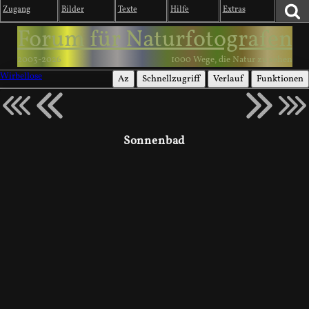
Zugang
Bilder
Texte
Hilfe
Extras
Forum für Naturfotografen
2003-2026
1000 Wege, die Natur zu sehen
Wirbellose
Az
Schnellzugriff
Verlauf
Funktionen
Sonnenbad