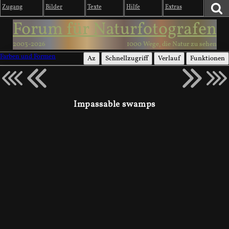
Zugang
Bilder
Texte
Hilfe
Extras
Forum für Naturfotografen
2003-2026
1000 Wege, die Natur zu sehen
Farben und Formen
Az
Schnellzugriff
Verlauf
Funktionen
Impassable swamps