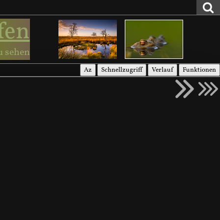
fen
u sehen
Az
Schnellzugriff
Verlauf
Funktionen