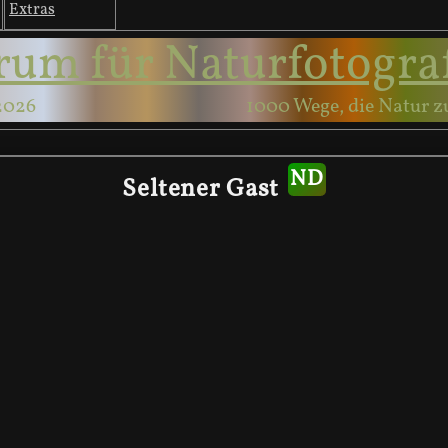
Extras
rum für Naturfotogra
2026
1000 Wege, die Natur z
Seltener Gast