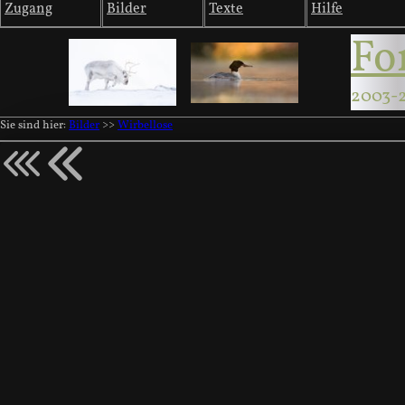
Zugang
Bilder
Texte
Hilfe
Fo
2003-
Sie sind hier:
Bilder
>>
Wirbellose