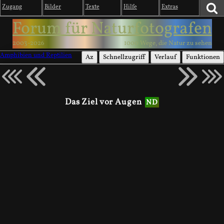
Zugang
Bilder
Texte
Hilfe
Extras
Forum für Naturfotografen
2003-2026
1000 Wege, die Natur zu sehen
Amphibien und Reptilien
Az
Schnellzugriff
Verlauf
Funktionen
Das Ziel vor Augen