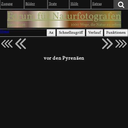
Zugang
Bilder
Texte
Hilfe
Extras
Forum für Naturfotografen
2003-2026
1000 Wege, die Natur zu sehen
Vögel
Az
Schnellzugriff
Verlauf
Funktionen
vor den Pyrenäen