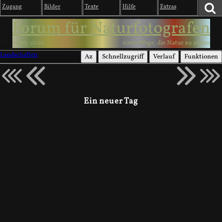
Zugang
Bilder
Texte
Hilfe
Extras
Forum für Naturfotografen
2003-2026
1000 Wege, die Natur zu sehen
Landschaften
Az
Schnellzugriff
Verlauf
Funktionen
Ein neuer Tag