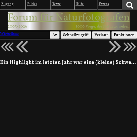
Zugang
Bilder
Texte
Hilfe
Extras
Forum für Naturfotografen
2003-2026
1000 Wege, die Natur zu sehen
Wirbellose
Az
Schnellzugriff
Verlauf
Funktionen
Ein Highlight im letzten Jahr war eine (kleine) Schwemme von Segelfaltern