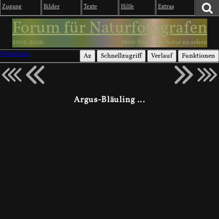
Zugang
Bilder
Texte
Hilfe
Extras
Forum für Naturfotografen
2003-2026
1000 Wege, die Natur zu sehen
Wirbellose
Az
Schnellzugriff
Verlauf
Funktionen
Argus-Bläuling ...