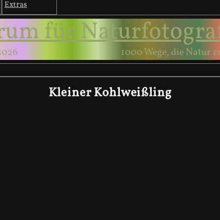
Extras
rum für Naturfotogra
2026
1000 Wege, die Natur z
Kleiner Kohlweißling