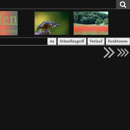
fen
u sehen
Az
Schnellzugriff
Verlauf
Funktionen