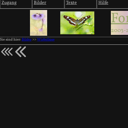
Zugang
Bilder
Texte
Hilfe
Fo
2003-
Sie sind hier:
Bilder
>>
Wirbellose