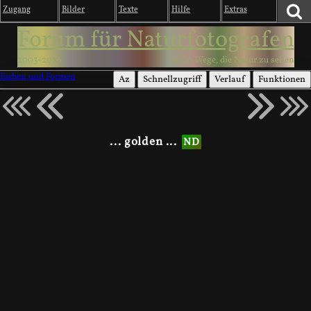
Zugang
Bilder
Texte
Hilfe
Extras
Forum für Naturfotografen
2003-2026
1000 Wege, die Natur zu sehen
Farben und Formen
Az
Schnellzugriff
Verlauf
Funktionen
... golden ...