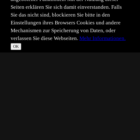
Seiten erklären Sie sich damit einverstanden. Falls
Sie das nicht sind, blockieren Sie bitte in den
Einstellungen ihres Browsers Cookies und andere
Mechanismen zur Speicherung von Daten, oder
verlassen Sie diese Webseiten.
Mehr Informationen.
OK
*
**
***
****
Vollbild
Bild teilen
Eingestellt:
2025-06-07
Aufgenommen:
2025-04-16
WS
©
Wiltrud Schwantz
... schimmerte es am Bach
Technik:
NIKON D7200, 24.0-105.0 mm f/4.0