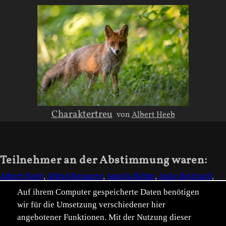
Charaktertreu
von
Albert Heeb
Teilnehmer an der Abstimmung waren:
Albert Heeb
,
Alfred Reinartz
,
Angela Böhm
,
Anke Reichard
,
Barbara Fimpel
,
Charly Gurt
,
Benutzer 1489367
,
Edith Freitag
,
Auf ihrem Computer gespeicherte Daten benötigen
Eric Dienesch
,
folkert christoffers
,
Benutzer 1283407
,
Heike
wir für die Umsetzung verschiedener hier
Sommer
,
Benutzer 2132263
,
Julius Jean Jantzer
,
Kerstin Göthel
,
angebotener Funktionen. Mit der Nutzung dieser
Benutzer 637922
,
Benutzer 2139359
,
Matthias Schön
,
Michael