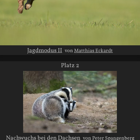
Jagdmodus II
von
Matthias Eckardt
Platz 2
Nachwuchs bei den Dachsen
von
Peter Spangenberg