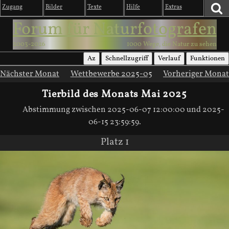
Zugang
Bilder
Texte
Hilfe
Extras
Forum für Naturfotografen
2003-2026
1000 Wege, die Natur zu sehen
Az
Schnellzugriff
Verlauf
Funktionen
Nächster Monat
Wettbewerbe 2025-05
Vorheriger Monat
Tierbild des Monats Mai 2025
Abstimmung zwischen 2025-06-07 12:00:00 und 2025-
06-15 23:59:59.
Platz 1