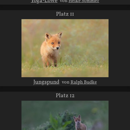
Yoga-Löwe
von
Heike Sommer
Platz 11
Jungspund
von
Ralph Budke
Platz 12