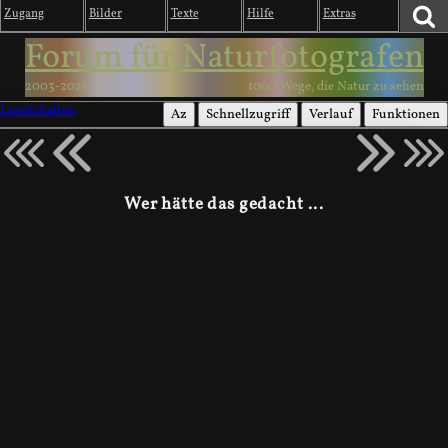
Zugang
Bilder
Texte
Hilfe
Extras
Forum für Naturfotografen
2003-2026
1000 Wege, die Natur zu sehen
Landschaften
Az
Schnellzugriff
Verlauf
Funktionen
Wer hätte das gedacht ...