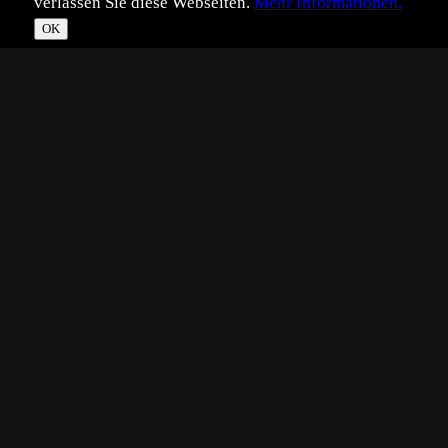
verlassen Sie diese Webseiten.
Mehr Informationen.
OK
*
**
***
****
Vollbild
Bild teilen
Eingestellt:
2024-07-31
UK
©
Ute Kloß
Hallo Zusammen,
leider war mein Ausflug in die Rhön nicht sehr ergiebig,
aber
am letzten Morgen konnte ich doch noch ein paar schöne
Bilder machen.
Diesen Scheckenfalter (weiß jemand welcher?) konnte