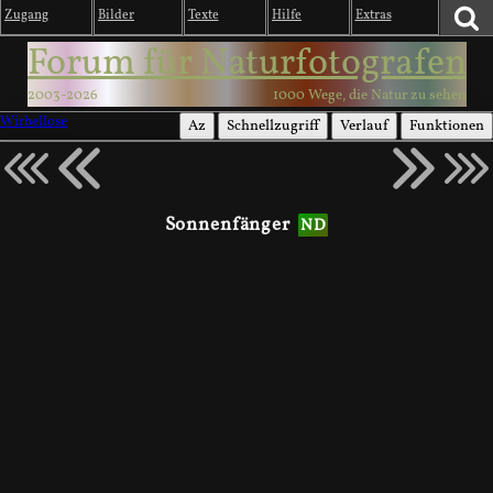
Zugang
Bilder
Texte
Hilfe
Extras
Forum für Naturfotografen
2003-2026
1000 Wege, die Natur zu sehen
Wirbellose
Az
Schnellzugriff
Verlauf
Funktionen
Sonnenfänger