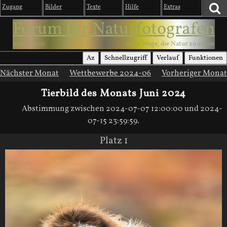
Zugang
Bilder
Texte
Hilfe
Extras
Forum für Naturfotografen
2003-2026
1000 Wege, die Natur zu sehen
Az
Schnellzugriff
Verlauf
Funktionen
Nächster Monat
Wettbewerbe 2024-06
Vorheriger Monat
Tierbild des Monats Juni 2024
Abstimmung zwischen 2024-07-07 12:00:00 und 2024-
07-15 23:59:59.
Platz 1