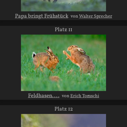
Papa bringt Frühstück
von
Walter Sprecher
Platz 11
Feldhasen....
von
Erich Tomschi
Platz 12