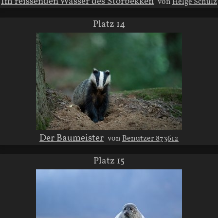
Im reissenden Wasser des Storbekken
von
Helge Schulz
Platz 14
Der Baumeister
von
Benutzer 873612
Platz 15