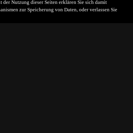
der Nutzung dieser Seiten erklären Sie sich damit
chanismen zur Speicherung von Daten, oder verlassen Sie
Loch war ca. 10 m entfernt und sie
ießend sauber verschlossen.
ankbar.