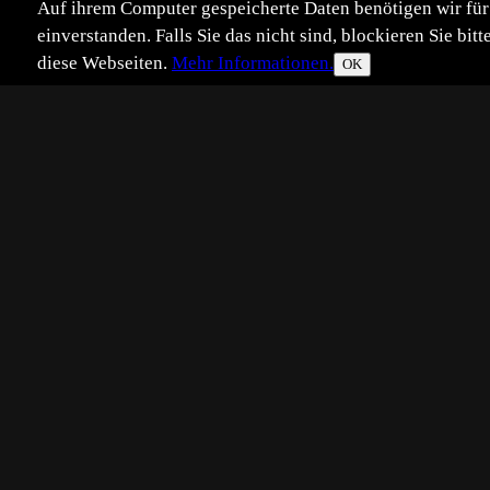
Auf ihrem Computer gespeicherte Daten benötigen wir für 
einverstanden. Falls Sie das nicht sind, blockieren Sie b
diese Webseiten.
Mehr Informationen.
OK
Eingestellt:
2024-06-23
©
Bernd Lütke Wöstmann
Gemeine Sandwespe (Ammophila s
Münsterland, Juni 2024.
Ich hatte sie mit der Raupe gefund
hat es schnell und ohne Umwege ge
Falls jemand weiß, um was für eine