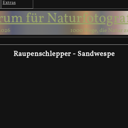
Extras
rum für Naturfotogra
2026
1000 Wege, die Natur z
Raupenschlepper - Sandwespe