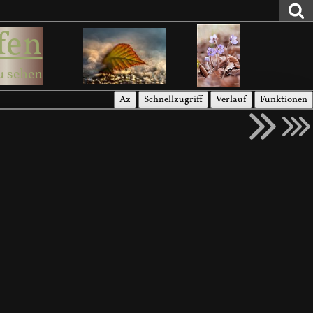
fen
u sehen
Az
Schnellzugriff
Verlauf
Funktionen