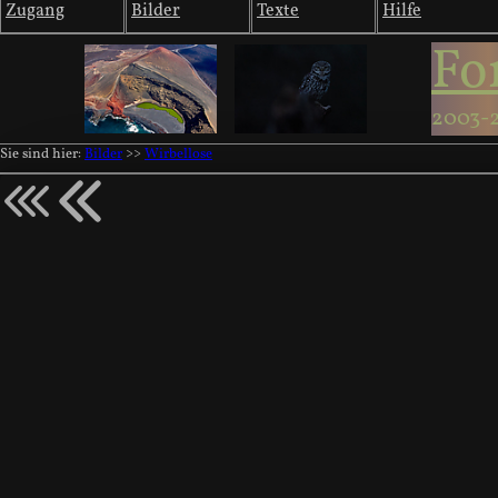
Zugang
Bilder
Texte
Hilfe
Fo
2003-
Sie sind hier:
Bilder
>>
Wirbellose