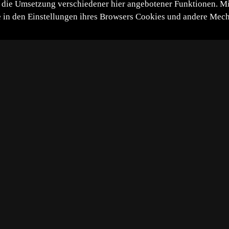
die Umsetzung verschiedener hier angebotener Funktionen. Mit 
itte in den Einstellungen ihres Browsers Cookies und andere Me
*
**
***
****
Vollbild
Bild teilen
abulosa).
en. Sie war damit bereits auf dem Weg zu ihrem Nest. Das 
funden. Die Raupe hat sie ins Loch gezogen und es anschl
 Raupe es sicht handelt, bin ich für jeden Hinweis sehr d