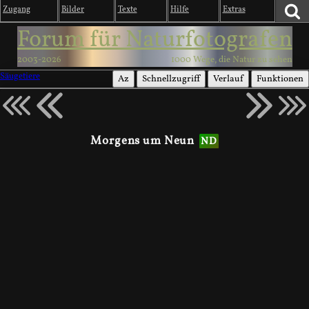
Zugang
Bilder
Texte
Hilfe
Extras
Forum für Naturfotografen
2003-2026
1000 Wege, die Natur zu sehen
Säugetiere
Az
Schnellzugriff
Verlauf
Funktionen
Morgens um Neun