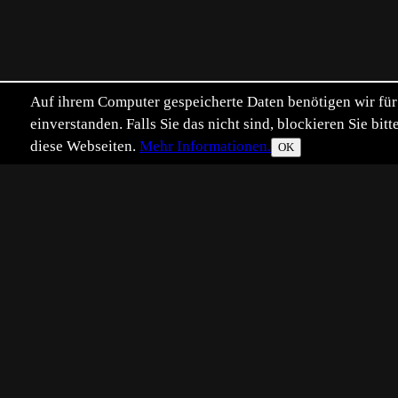
Auf ihrem Computer gespeicherte Daten benötigen wir für 
einverstanden. Falls Sie das nicht sind, blockieren Sie b
diese Webseiten.
Mehr Informationen.
OK
Eingestellt:
2024-05-11
Aufgenommen:
202
©
Hans Ilmberger
Leider hatte ich nur mein iPhone