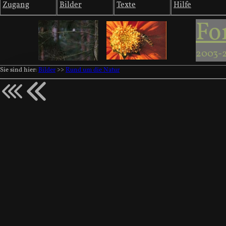
Zugang
Bilder
Texte
Hilfe
Fo
2003-
Sie sind hier:
Bilder
>>
Rund um die Natur