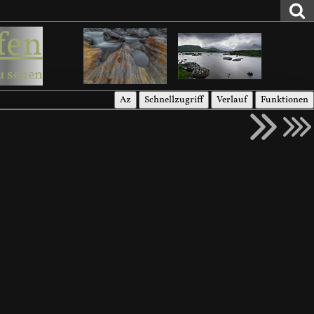
fen
u sehen
Az
Schnellzugriff
Verlauf
Funktionen