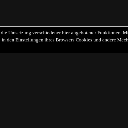
die Umsetzung verschiedener hier angebotener Funktionen. Mit 
itte in den Einstellungen ihres Browsers Cookies und andere Me
*
**
***
****
Vollbild
Bild teilen
4-05-10
 zur Hand