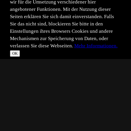
wir für die Umsetzung verschiedener hier
angebotener Funktionen. Mit der Nutzung dieser
Seiten erklären Sie sich damit einverstanden. Falls
Sie das nicht sind, blockieren Sie bitte in den
Einstellungen ihres Browsers Cookies und andere
Mechanismen zur Speicherung von Daten, oder
verlassen Sie diese Webseiten.
Mehr Informationen.
OK
*
**
***
****
Vollbild
Bild teilen
Eingestellt:
2024-03-19
B8
©
Benutzer 873612
Die Begegnung am Waldrand war sowohl für den Wolf als