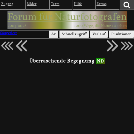
Zugang
Bilder
Texte
Hilfe
Extras
Forum für Naturfotografen
2003-2026
1000 Wege, die Natur zu sehen
Säugetiere
Az
Schnellzugriff
Verlauf
Funktionen
Überraschende Begegnung