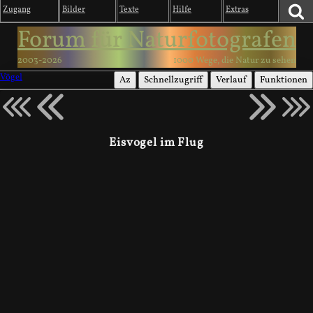
Zugang
Bilder
Texte
Hilfe
Extras
Forum für Naturfotografen
2003-2026
1000 Wege, die Natur zu sehen
Vögel
Az
Schnellzugriff
Verlauf
Funktionen
Eisvogel im Flug