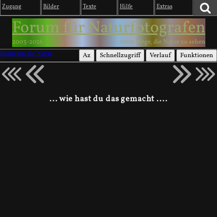
Zugang
Bilder
Texte
Hilfe
Extras
Forum für Naturfotografen
2003-2026
1000 Wege, die Natur zu sehen
Rund um die Natur
Az
Schnellzugriff
Verlauf
Funktionen
... wie hast du das gemacht ....