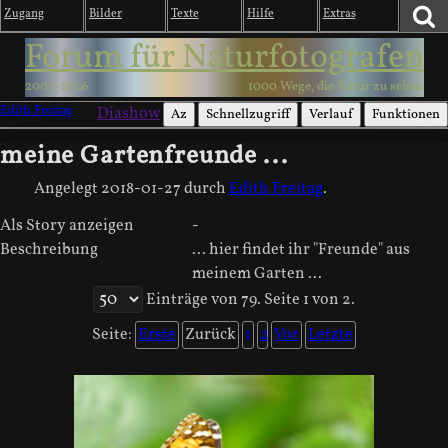
Zugang
Bilder
Texte
Hilfe
Extras
Forum für Naturfotografen
2003-2026
1000 Wege, die Natur zu sehen
Edith Freitag
Diashow
Az
Schnellzugriff
Verlauf
Funktionen
meine Gartenfreunde ...
Angelegt
2018-01-27
durch
Edith Freitag
.
Als Story anzeigen
-
Beschreibung
... hier findet ihr "Freunde" aus
meinem Garten ...
Einträge von 79. Seite 1 von 2.
Seite:
Erste
Zurück
1
2
Vor
Letzte