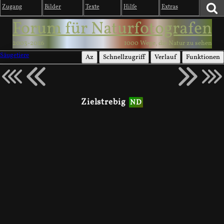
Zugang
Bilder
Texte
Hilfe
Extras
Forum für Naturfotografen
2003-2026
1000 Wege, die Natur zu sehen
Säugetiere
Az
Schnellzugriff
Verlauf
Funktionen
Zielstrebig