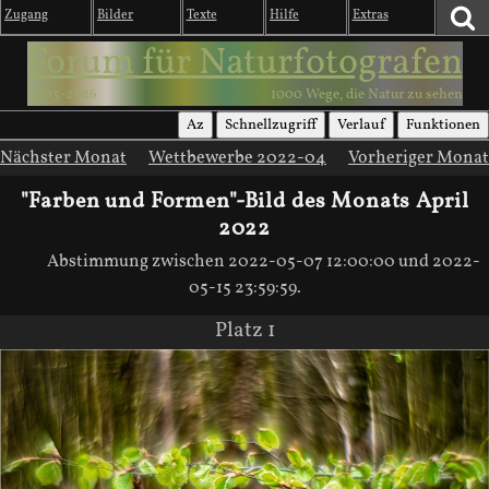
Zugang
Bilder
Texte
Hilfe
Extras
Forum für Naturfotografen
2003-2026
1000 Wege, die Natur zu sehen
Az
Schnellzugriff
Verlauf
Funktionen
Nächster Monat
Wettbewerbe 2022-04
Vorheriger Monat
"Farben und Formen"-Bild des Monats April
2022
Abstimmung zwischen 2022-05-07 12:00:00 und 2022-
05-15 23:59:59.
Platz 1