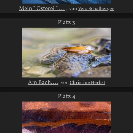
Mein " Osterei " ...,
von
Vera Schalberger
Platz 3
Am Bach....
von
Christine Herbst
Platz 4